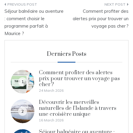
Post
Séjour balnéaire ou aventure
Comment profiter des
navigation
: comment choisir le
alertes prix pour trouver un
programme parfait à
voyage pas cher ?
Maurice ?
Derniers Posts
Comment profiter des alertes
prix pour trouver un voyage pas
1
cher ?
24 March 2026
Découvrir les merveilles
naturelles de l’Islande à travers
2
une croisière unique
16 March 2026
Séjour balnéaire ou aventure :